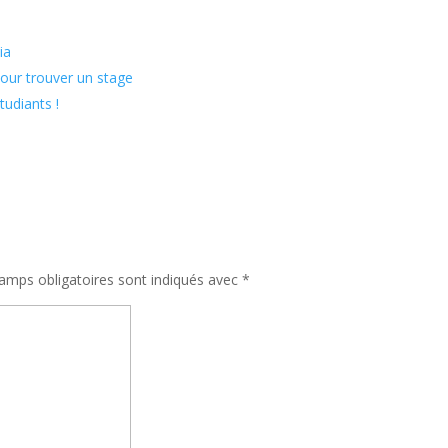
ia
 pour trouver un stage
étudiants !
amps obligatoires sont indiqués avec
*