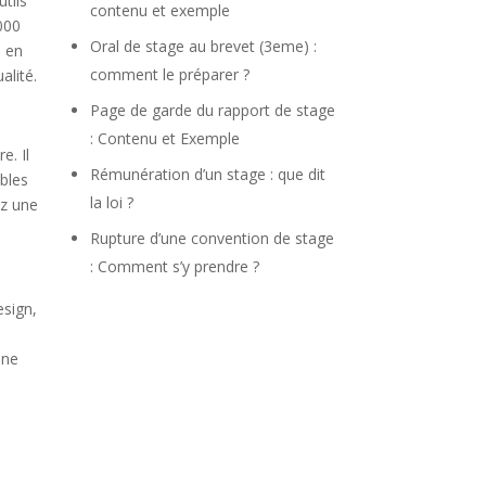
tils
contenu et exemple
000
Oral de stage au brevet (3eme) :
é en
comment le préparer ?
alité.
Page de garde du rapport de stage
: Contenu et Exemple
e. Il
Rémunération d’un stage : que dit
ibles
la loi ?
ez une
Rupture d’une convention de stage
: Comment s’y prendre ?
esign,
une