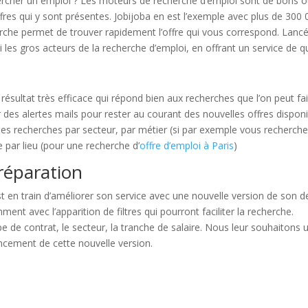
rcher un emploi ? Les moteurs de recherche d’emploi sont de bons ou
res qui y sont présentes. Jobijoba en est l’exemple avec plus de 300 
rche permet de trouver rapidement l’offre qui vous correspond. Lanc
 les gros acteurs de la recherche d’emploi, en offrant un service de qu
sultat très efficace qui répond bien aux recherches que l’on peut fair
éer des alertes mails pour rester au courant des nouvelles offres dispon
e des recherches par secteur, par métier (si par exemple vous recherch
e par lieu (pour une recherche d’
offre d’emploi à Paris
)
réparation
est en train d’améliorer son service avec une nouvelle version de son d
ent avec l’apparition de filtres qui pourront faciliter la recherche.
type de contrat, le secteur, la tranche de salaire. Nous leur souhaitons 
ancement de cette nouvelle version.