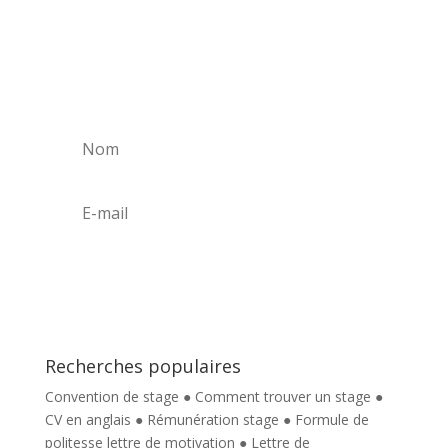
Newsletter actu stages
Recevez le meilleur de nos actus et bons plans
directement dans votre boîte mail !
S'abonner
Recherches populaires
Convention de stage
●
Comment trouver un stage
●
CV en anglais
●
Rémunération stage
●
Formule de
politesse lettre de motivation
●
Lettre de