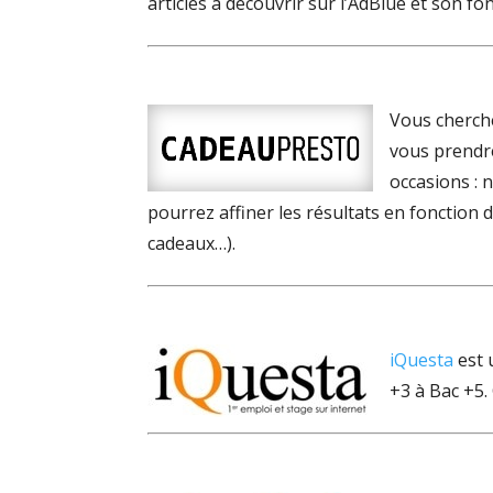
articles à découvrir sur l’AdBlue et son f
Vous cherc
vous prendre
occasions : 
pourrez affiner les résultats en fonction 
cadeaux…).
iQuesta
est 
+3 à Bac +5.