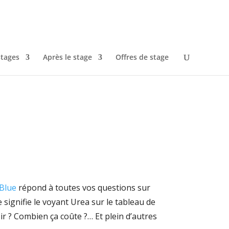
stages
Après le stage
Offres de stage
dBlue
répond à toutes vos questions sur
 signifie le voyant Urea sur le tableau de
 ? Combien ça coûte ?… Et plein d’autres