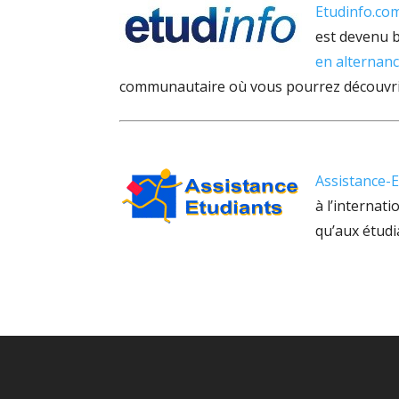
Etudinfo.co
est devenu b
en alternan
communautaire où vous pourrez découvrir l
Assistance-
à l’internat
qu’aux étudi