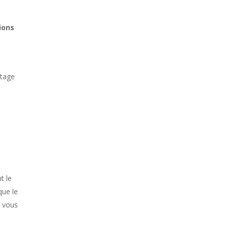
ions
stage
t le
que le
l vous