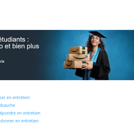
ser en entretien
embauche
épondre en entretien
 donner en entretien