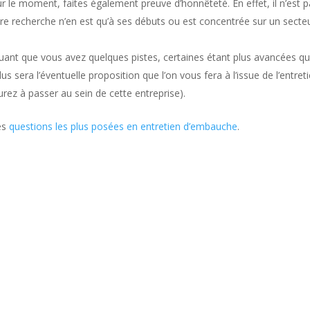
ur le moment, faites également preuve d’honnêteté. En effet, il n’est 
tre recherche n’en est qu’à ses débuts ou est concentrée sur un secte
uant que vous avez quelques pistes, certaines étant plus avancées q
us sera l’éventuelle proposition que l’on vous fera à l’issue de l’entret
urez à passer au sein de cette entreprise).
des
questions les plus posées en entretien d’embauche
.